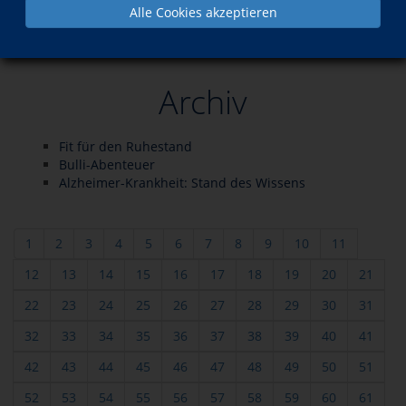
Alle Cookies akzeptieren
Aktuelles
Archiv
Fit für den Ruhestand
Bulli-Abenteuer
Alzheimer-Krankheit: Stand des Wissens
1
2
3
4
5
6
7
8
9
10
11
12
13
14
15
16
17
18
19
20
21
22
23
24
25
26
27
28
29
30
31
32
33
34
35
36
37
38
39
40
41
42
43
44
45
46
47
48
49
50
51
52
53
54
55
56
57
58
59
60
61