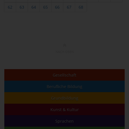
62
63
64
65
66
67
68
NACH OBEN
Gesellschaft
Berufliche Bildung
Grundbildung
Kunst & Kultur
Sprachen