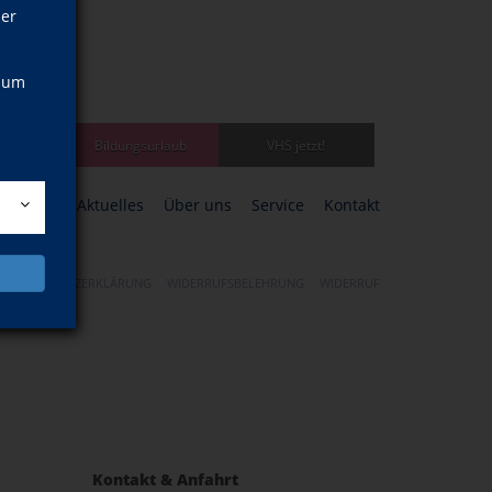
ner
, um
bildung
Bildungsurlaub
VHS jetzt!
ogramm
Aktuelles
Über uns
Service
Kontakt
DATENSCHUTZERKLÄRUNG
WIDERRUFSBELEHRUNG
WIDERRUF
Kontakt & Anfahrt