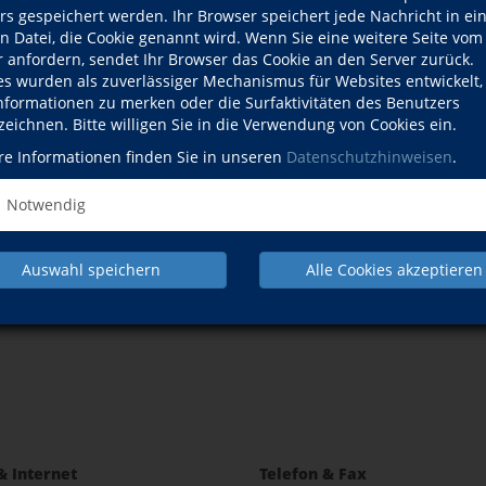
rs gespeichert werden. Ihr Browser speichert jede Nachricht in ei
en Datei, die Cookie genannt wird. Wenn Sie eine weitere Seite vom
NACH OBEN
r anfordern, sendet Ihr Browser das Cookie an den Server zurück.
es wurden als zuverlässiger Mechanismus für Websites entwickelt
Informationen zu merken oder die Surfaktivitäten des Benutzers
zeichnen. Bitte willigen Sie in die Verwendung von Cookies ein.
dbildung
Kunst & Kultur
Sprachen
Gesundheits
re Informationen finden Sie in unseren
Datenschutzhinweisen
.
Pr
Notwendig
Auswahl speichern
Alle Cookies akzeptieren
IMPRESSUM
TEILNAHMEBEDINGUNGEN
& Internet
Telefon & Fax