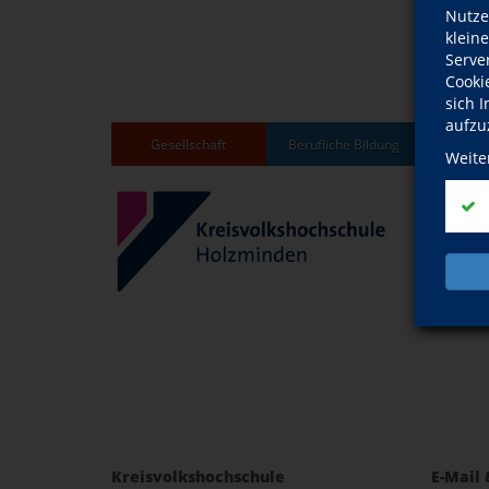
Nutze
klein
Serve
Cooki
sich 
aufzu
Gesellschaft
Berufliche Bildung
Grun
Weite
Kreisvolkshochschule
E-Mail 