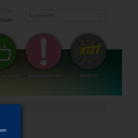
RTSEITE
ntakt
TSBILDUNG
BILDUNGSURLAUB
VHS JETZT!
vom