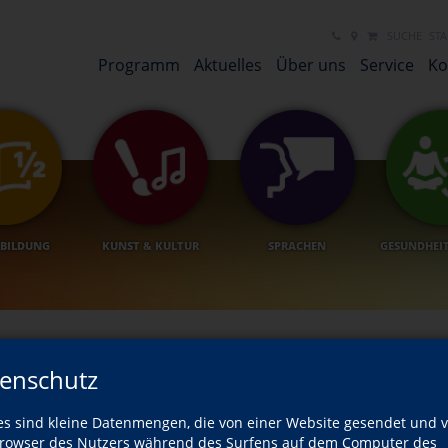
NEUES LINK ELEMENT
NEUES LINK ELEMENT
SUCHE
STA
Programm
Aktuelles
Über uns
Service
Ko
BILDUNG
KUNST & KULTUR
SPRACHEN
GESUNDHEI
enschutz
es sind kleine Datenmengen, die von einer Website gesendet und 
owser des Nutzers während des Surfens auf dem Computer des