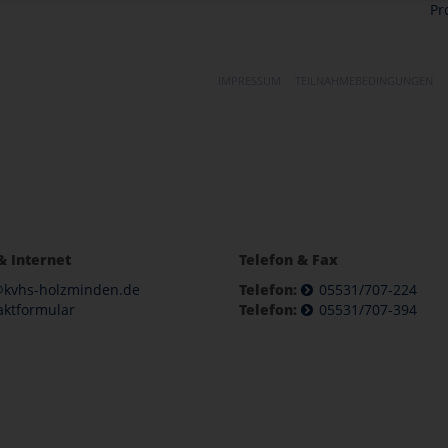
Pr
IMPRESSUM
TEILNAHMEBEDINGUNGEN
& Internet
Telefon & Fax
@kvhs-holzminden.de
Telefon:
05531/707-224
aktformular
Telefon:
05531/707-394