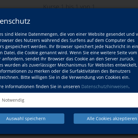
Kurse 1 bis
1
von
1
enschutz
Wann?
g
Mi., 12.08.
es sind kleine Datenmengen, die von einer Website gesendet und 
09:30 Uhr
owser des Nutzers während des Surfens auf dem Computer des
rs gespeichert werden. Ihr Browser speichert jede Nachricht in ei
en Datei, die Cookie genannt wird. Wenn Sie eine weitere Seite vom
r anfordern, sendet Ihr Browser das Cookie an den Server zurück.
es wurden als zuverlässiger Mechanismus für Websites entwickelt
Informationen zu merken oder die Surfaktivitäten des Benutzers
zeichnen. Bitte willigen Sie in die Verwendung von Cookies ein.
re Informationen finden Sie in unseren
Datenschutzhinweisen
.
Notwendig
NACH OBEN
Auswahl speichern
Alle Cookies akzeptieren
dbildung
Kunst & Kultur
Sprachen
Gesundheits