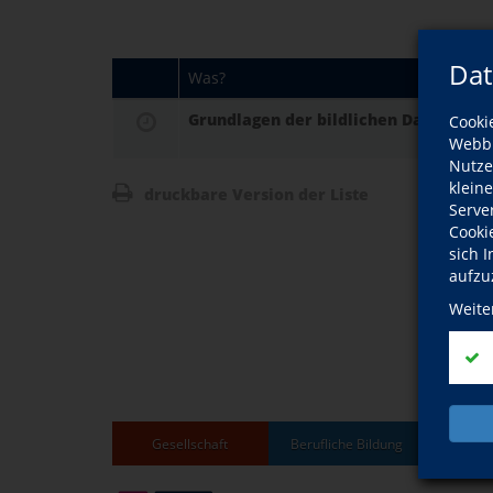
Dat
Was?
Grundlagen der bildlichen Darstellun
Cooki
Webbr
Nutze
klein
druckbare Version der Liste
Serve
Cooki
sich 
aufzu
Weite
Gesellschaft
Berufliche Bildung
Grun