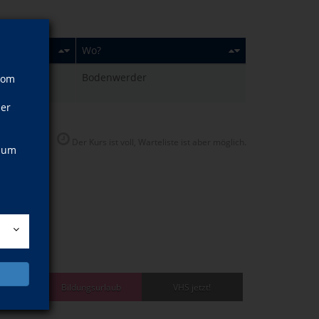
Wo?
2026
Bodenwerder
vom
ner
Der Kurs ist voll, Warteliste ist aber möglich.
, um
bildung
Bildungsurlaub
VHS jetzt!