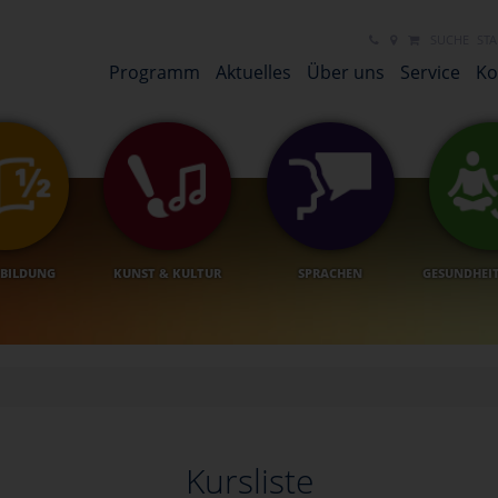
NEUES LINK ELEMENT
NEUES LINK ELEMENT
SUCHE
STA
Programm
Aktuelles
Über uns
Service
Ko
BILDUNG
KUNST & KULTUR
SPRACHEN
GESUNDHEI
Kursliste