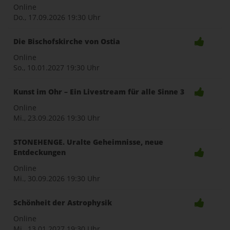
naviga
Online
Do., 17.09.2026
19:30 Uhr
Die Bischofskirche von Ostia
Online
So., 10.01.2027
19:30 Uhr
Kunst im Ohr – Ein Livestream für alle Sinne 3
Online
Mi., 23.09.2026
19:30 Uhr
STONEHENGE. Uralte Geheimnisse, neue
Entdeckungen
Online
Mi., 30.09.2026
19:30 Uhr
Schönheit der Astrophysik
Online
Mi., 13.01.2027
19:30 Uhr