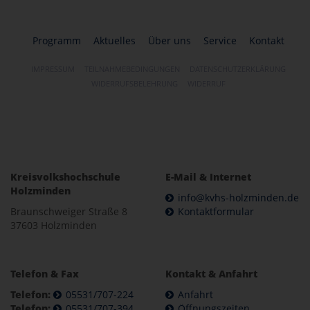
Programm
Aktuelles
Über uns
Service
Kontakt
IMPRESSUM
TEILNAHMEBEDINGUNGEN
DATENSCHUTZERKLÄRUNG
WIDERRUFSBELEHRUNG
WIDERRUF
Kreisvolkshochschule
E-Mail & Internet
Holzminden
info@kvhs-holzminden.de
Braunschweiger Straße 8
Kontaktformular
37603 Holzminden
Telefon & Fax
Kontakt & Anfahrt
Telefon:
05531/707-224
Anfahrt
Telefon:
05531/707-394
Öffnungszeiten