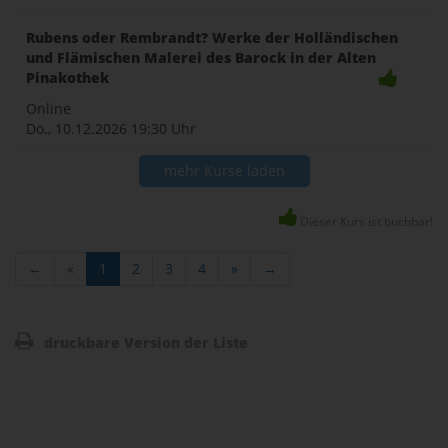
Rubens oder Rembrandt? Werke der Holländischen
und Flämischen Malerei des Barock in der Alten
Pinakothek
Online
Do., 10.12.2026
19:30 Uhr
mehr Kurse laden
Dieser Kurs ist buchbar!
←
«
1
2
3
4
»
→
druckbare Version der Liste