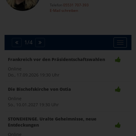
Telefon
05531 707-393
E-Mail schreiben
1
/
4
Toggle
Frankreich vor den Präsidentschaftswahlen
naviga
Online
Do., 17.09.2026
19:30 Uhr
Die Bischofskirche von Ostia
Online
So., 10.01.2027
19:30 Uhr
STONEHENGE. Uralte Geheimnisse, neue
Entdeckungen
Online