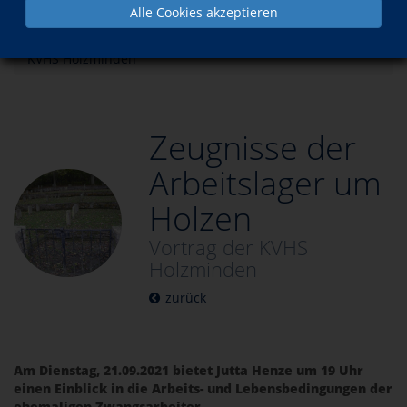
Alle Cookies akzeptieren
Aktuelles
Zeugnisse der Arbeitslager um Holzen - Vortrag der
KVHS Holzminden
Zeugnisse der
Arbeitslager um
Holzen
Vortrag der KVHS
Holzminden
zurück
Am Dienstag, 21.09.2021 bietet Jutta Henze um 19 Uhr
einen Einblick in die Arbeits- und Lebensbedingungen der
ehemaligen Zwangsarbeiter.