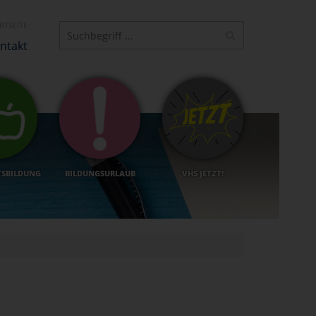
RTSEITE
ntakt
TSBILDUNG
BILDUNGSURLAUB
VHS JETZT!