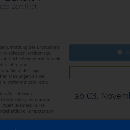
ess-Zertifikat
ten Ermittlung des Bruttolohns
K
 Reisekosten, Freibeträge,
 zahlreiche Besonderheiten mit
 der Lohn- und
ind Sie in der Lage,
ichen Meldungen an die
ln. Vorkenntnisse: keine
ab 03. Novemb
nten Abschlüssen
 Zertifikatssystem für die
. Xpert Business-Kurse
irtschaftliche Kompetenzen
tt für Schritt zu anerkannten
der Baustein kann mit einer