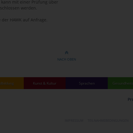
 kann mit einer Prüfung über
eschlossen werden.
 der HAWK auf Anfrage.
NACH OBEN
dbildung
Kunst & Kultur
Sprachen
Gesundheits
Pr
IMPRESSUM
TEILNAHMEBEDINGUNGEN