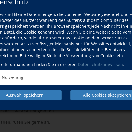
enschutz
Kursnummer
150440662
n persönlichen Bildungserfolg
 Einen abgeschlossenen
Gebühr
393,00 EUR
es sind kleine Datenmengen, die von einer Website gesendet und 
sse einbringen.
zzgl. Kosten f
owser des Nutzers während des Surfens auf dem Computer des
alogen finden Sie auf der
Kurs, zzgl. Pr
rs gespeichert werden. Ihr Browser speichert jede Nachricht in ei
s.eu/kursuebersicht.html).
en Datei, die Cookie genannt wird. Wenn Sie eine weitere Seite vom
r anfordern, sendet Ihr Browser das Cookie an den Server zurück.
rchführungsgarantie
Kursdetails drucken
es wurden als zuverlässiger Mechanismus für Websites entwickelt
m Xpert Business LernNetz und
Informationen zu merken oder die Surfaktivitäten des Benutzers
LernNetz ermöglicht es,
zeichnen. Bitte willigen Sie in die Verwendung von Cookies ein.
menden aus dem gesamten
Kurs weiterempfehlen
or Ort für ein Online-Angebot
re Informationen finden Sie in unseren
Datenschutzhinweisen
.
gruppen, Übungsseminare und
Facebook
E-Mail
rden. Die Teilnahme an einem
Notwendig
fähigen Computer aus mit
Auswahl speichern
Alle Cookies akzeptieren
d donnerstags von 18:30 bis
ktests für die Teilnehmenden
08:30 - 20:30 Uhr angeboten
aben, rufen Sie gerne an.