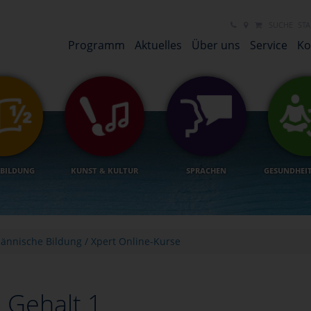
NEUES LINK ELEMENT
NEUES LINK ELEMENT
SUCHE
STA
Programm
Aktuelles
Über uns
Service
Ko
BILDUNG
KUNST & KULTUR
SPRACHEN
GESUNDHEI
ännische Bildung / Xpert Online-Kurse
 Gehalt 1