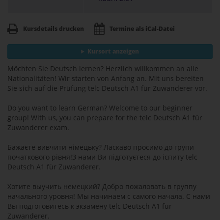
Kursdetails drucken
Termine als iCal-Datei
Kursort anzeigen
Möchten Sie Deutsch lernen? Herzlich willkommen an alle
Nationalitäten! Wir starten von Anfang an. Mit uns bereiten
Sie sich auf die Prüfung telc Deutsch A1 für Zuwanderer vor.
Do you want to learn German? Welcome to our beginner
group! With us, you can prepare for the telc Deutsch A1 für
Zuwanderer exam.
Бажаєте вивчити німецьку? Ласкаво просимо до групи
початкового рівня!З нами Ви підготуєтеся до іспиту telc
Deutsch A1 für Zuwanderer.
Хотите выучить немецкий? Добро пожаловать в группу
начального уровня! Мы начинаем с самого начала. С нами
Вы подготовитесь к экзамену telc Deutsch A1 für
Zuwanderer.