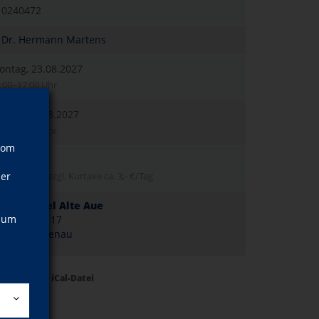
10240472
Dr. Hermann Martens
ontag, 23.08.2027
:00–17:00 Uhr
eitag, 27.08.2027
:00–14:00 Uhr
vom
70,00 EUR
ner
kl. Ü/VP/EZ, zzgl. Kurtaxe ca. 3,- €/Tag
Landhotel Alte Aue
, um
Marktstr. 17
38707 Altenau
Termine als iCal-Datei