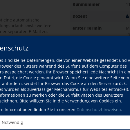
Kursnummer
1
Dozent
t eine automatische
dungsurlaub sowie weitere
erster Termin
M
ner separaten E-Mail zu.
13
gsseite an, für welches
enschutz
letzter Termin
Fr
09
es sind kleine Datenmengen, die von einer Website gesendet und 
Gebühr
6
owser des Nutzers während des Surfens auf dem Computer des
rs gespeichert werden. Ihr Browser speichert jede Nachricht in ei
in
en Datei, die Cookie genannt wird. Wenn Sie eine weitere Seite vom
r anfordern, sendet Ihr Browser das Cookie an den Server zurück.
Ort
rmann Martens
es wurden als zuverlässiger Mechanismus für Websites entwickelt
uptdozent
Informationen zu merken oder die Surfaktivitäten des Benutzers
zeichnen. Bitte willigen Sie in die Verwendung von Cookies ein.
 Dozentenprofil
re Informationen finden Sie in unseren
Datenschutzhinweisen
.
urse dieses Dozenten
Kursdetails drucken
Notwendig