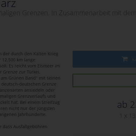
arz
maligen Grenzen. In Zusammenarbeit mit dem
m der durch den Kalten Krieg
K
r 12.500 km lange
oll. Es reicht vom Eismeer im
 Grenze zur Türkei.
le am Grünen Band" mit seinen
n deutsch-deutschen Grenze
flanzenarten ansiedeln oder
emaligen Grenzverlaufs und
ab 2
ckelt hat. Bei einem Streifzug
uren nicht nur der jüngsten
angenen Jahrhunderte.
1 x 13
e dass Ausfallgebühren