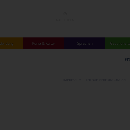
NACH OBEN
dbildung
Kunst & Kultur
Sprachen
Gesundheits
Pr
IMPRESSUM
TEILNAHMEBEDINGUNGEN