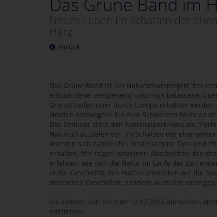
Das Grüne Band im H
Neues Leben im Schatten der ehe
Harz
zurück
Das Grüne Band ist ein Naturschutzprojekt, bei de
entstandene, weitgehend naturnah belassene, übe
Grenzstreifen quer durch Europa erhalten werden s
Norden Norwegens bis zum Schwarzen Meer an der
Das Seminar stellt den Nationalpark Harz als "Per
Naturschutzzielen vor. Im Schatten der ehemalige
konnten sich zahlreiche, heute seltene Tier- und P
erhalten. Wir folgen einzelnen Abschnitten des eh
erfahren, wie sich die Natur im Laufe der Zeit entwi
in die Geschichte des Harzes entdecken wir die Sp
deutschen Geschichte, sondern auch der vorangeg
Sie können sich bis zum 12.07.2027 abmelden, ohn
entstehen.