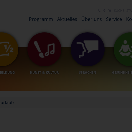
NEUES LINK ELEMENT
NEUES LINK ELEMENT
SUCHE
STA
Programm
Aktuelles
Über uns
Service
Ko
BILDUNG
KUNST & KULTUR
SPRACHEN
GESUNDHEI
surlaub