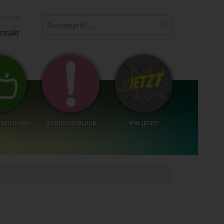
RTSEITE
ntakt
TSBILDUNG
BILDUNGSURLAUB
VHS JETZT!