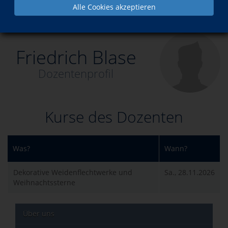
Alle Cookies akzeptieren
Über uns
Friedrich Blase
Friedrich Blase
Dozentenprofil
Kurse des Dozenten
Was?
Wann?
Dekorative Weidenflechtwerke und
Sa., 28.11.2026
Weihnachtssterne
Über uns