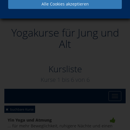
Alle Cookies akzeptieren
Yogakurse für Jung und Alt
Yogakurse für Jung und
Alt
Kursliste
Kurse 1 bis
6
von
6
Toggle
buchbare Kurse
naviga
Yin Yoga und Atmung
... für mehr Beweglichkeit, ruhigere Nächte und einen