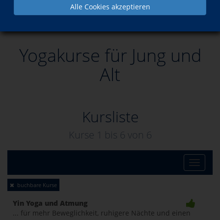
Alle Cookies akzeptieren
Yogakurse für Jung und Alt
Yogakurse für Jung und
Alt
Kursliste
Kurse 1 bis
6
von
6
Toggle
buchbare Kurse
naviga
Yin Yoga und Atmung
... für mehr Beweglichkeit, ruhigere Nächte und einen