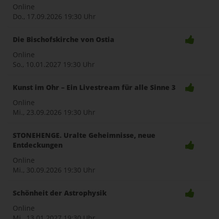
naviga
Online
Do., 17.09.2026
19:30 Uhr
Die Bischofskirche von Ostia
Online
So., 10.01.2027
19:30 Uhr
Kunst im Ohr – Ein Livestream für alle Sinne 3
Online
Mi., 23.09.2026
19:30 Uhr
STONEHENGE. Uralte Geheimnisse, neue
Entdeckungen
Online
Mi., 30.09.2026
19:30 Uhr
Schönheit der Astrophysik
Online
Mi., 13.01.2027
19:30 Uhr